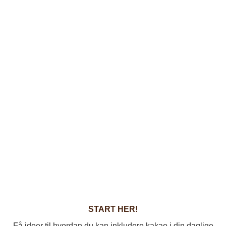
START HER!
Få ideer til hvordan du kan inkludere kakao i din daglige