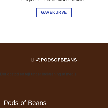
GAVEKURVE
@PODSOFBEANS
Der opstod en fejl under indlæsning af medie
Pods of Beans