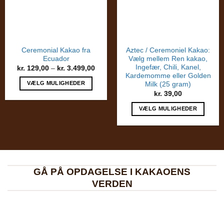
Ceremonial Kakao fra
Aztec / Ceremoniel Kakao:
Ecuador
Vælg mellem Ren kakao,
Ingefær, Chili, Kanel,
Prisinterval:
kr.
129,00
–
kr.
3.499,00
kr. 129,00
Kardemomme eller Golden
til
VÆLG MULIGHEDER
Milk (25 gram)
kr. 3.499,00
kr.
39,00
Dette
vare
VÆLG MULIGHEDER
har
Dette
flere
vare
varianter.
har
Mulighederne
flere
kan
varianter.
vælges
GÅ PÅ OPDAGELSE I KAKAOENS
Mulighederne
på
VERDEN
kan
varesiden
vælges
på
varesiden